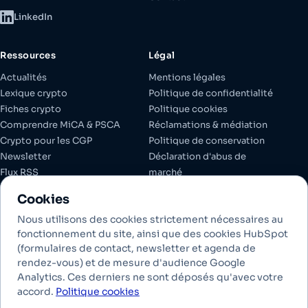
LinkedIn
Ressources
Légal
Actualités
Mentions légales
Lexique crypto
Politique de confidentialité
Fiches crypto
Politique cookies
Comprendre MiCA & PSCA
Réclamations & médiation
Crypto pour les CGP
Politique de conservation
Newsletter
Déclaration d'abus de
Flux RSS
marché
Espace client
Documents réglementaires
Cookies
Gérer les cookies
Nous utilisons des cookies strictement nécessaires au
fonctionnement du site, ainsi que des cookies HubSpot
(formulaires de contact, newsletter et agenda de
Investir dans les crypto-actifs comporte des risques de liquidité,
rendez-vous) et de mesure d'audience Google
de volatilité et de perte partielle ou totale en capital. Les crypto-
Analytics. Ces derniers ne sont déposés qu'avec votre
actifs conservés ne bénéficient pas des garanties des dépôts
accord.
Politique cookies
bancaires. Les performances passées ne préjugent pas des