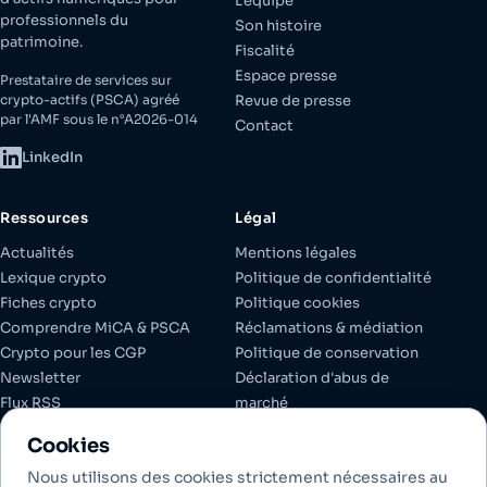
L'équipe
professionnels du
Son histoire
patrimoine.
Fiscalité
Espace presse
Prestataire de services sur
crypto-actifs (PSCA) agréé
Revue de presse
par l'AMF sous le n°A2026-014
Contact
LinkedIn
Ressources
Légal
Actualités
Mentions légales
Lexique crypto
Politique de confidentialité
Fiches crypto
Politique cookies
Comprendre MiCA & PSCA
Réclamations & médiation
Crypto pour les CGP
Politique de conservation
Newsletter
Déclaration d'abus de
Flux RSS
marché
Espace client
Documents réglementaires
Cookies
Gérer les cookies
Nous utilisons des cookies strictement nécessaires au