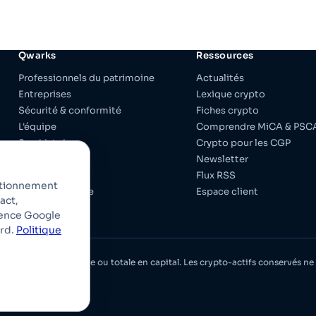
Qwarks
Ressources
Professionnels du patrimoine
Actualités
Entreprises
Lexique crypto
Sécurité & conformité
Fiches crypto
L'équipe
Comprendre MiCA & PSC
Son histoire
Crypto pour les CGP
Fiscalité
Newsletter
Espace presse
Flux RSS
nctionnement
Revue de presse
Espace client
act,
Contact
ience Google
ord.
Politique
lité et de perte partielle ou totale en capital. Les crypto-actifs conservés 
utures.