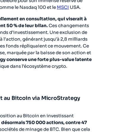
et célèbre pour son immense réserve de
 comme le Nasdaq 100 et le
MSCI
USA.
ellement en consultation, qui viserait à
nt 50 % de leur bilan.
Ces changements
fonds d’investissement. Une exclusion de
à l’action, générant jusqu’à 2,8 milliards
e des fonds répliquaient ce mouvement. Ce
ise, marquée par la baisse de son action et
gy conserve une forte plus-value latente
ique dans l’écosystème crypto.
 au Bitcoin via MicroStrategy
ition au Bitcoin en investissant
t désormais 750 000 actions, contre 47
 sociétés de minage de BTC. Bien que cela