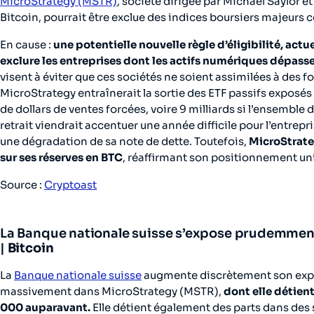
MicroStrategy (MSTR)
, société dirigée par Michael Saylor 
Bitcoin, pourrait être exclue des indices boursiers majeurs
En cause :
une potentielle nouvelle règle d’éligibilité, actu
exclure les entreprises dont les actifs numériques dépasse
visent à éviter que ces sociétés ne soient assimilées à des 
MicroStrategy entraînerait la sortie des ETF passifs exposés 
de dollars de ventes forcées, voire 9 milliards si l’ensembl
retrait viendrait accentuer une année difficile pour l’entrepr
une dégradation de sa note de dette. Toutefois,
MicroStrate
sur ses réserves en BTC
, réaffirmant son positionnement un
Source :
Cryptoast
La Banque nationale suisse s’expose prudemment
|
Bitcoin
La
Banque nationale suisse
augmente discrètement son expos
massivement dans MicroStrategy (MSTR),
dont elle détien
000 auparavant.
Elle détient également des parts dans des