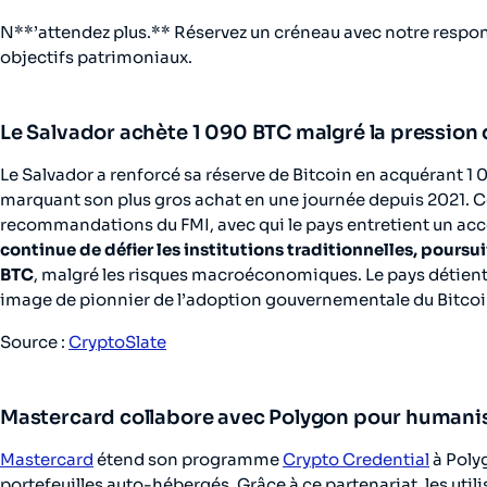
N**’attendez plus.** Réservez un créneau avec notre respons
objectifs patrimoniaux.
Le Salvador achète 1 090 BTC malgré la pression 
Le Salvador a renforcé sa réserve de Bitcoin en acquérant 1 
marquant son plus gros achat en une journée depuis 2021. C
recommandations du FMI, avec qui le pays entretient un acc
continue de défier les institutions traditionnelles, pours
BTC
, malgré les risques macroéconomiques. Le pays détien
image de pionnier de l’adoption gouvernementale du Bitcoi
Source :
CryptoSlate
Mastercard collabore avec Polygon pour humanise
Mastercard
étend son programme
Crypto Credential
à Polyg
portefeuilles auto-hébergés. Grâce à ce partenariat, les uti