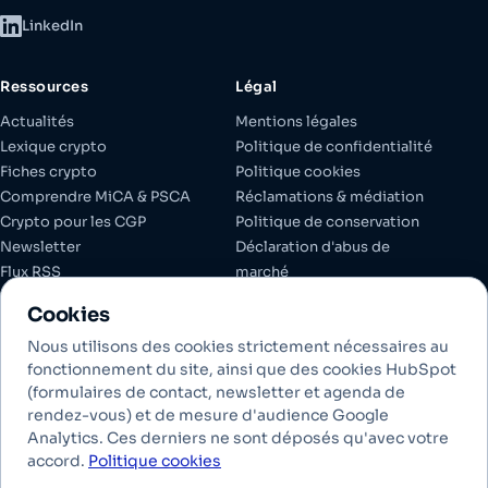
LinkedIn
Ressources
Légal
Actualités
Mentions légales
Lexique crypto
Politique de confidentialité
Fiches crypto
Politique cookies
Comprendre MiCA & PSCA
Réclamations & médiation
Crypto pour les CGP
Politique de conservation
Newsletter
Déclaration d'abus de
Flux RSS
marché
Espace client
Documents réglementaires
Cookies
Gérer les cookies
Nous utilisons des cookies strictement nécessaires au
fonctionnement du site, ainsi que des cookies HubSpot
(formulaires de contact, newsletter et agenda de
Investir dans les crypto-actifs comporte des risques de liquidité,
rendez-vous) et de mesure d'audience Google
de volatilité et de perte partielle ou totale en capital. Les crypto-
Analytics. Ces derniers ne sont déposés qu'avec votre
actifs conservés ne bénéficient pas des garanties des dépôts
accord.
Politique cookies
bancaires. Les performances passées ne préjugent pas des