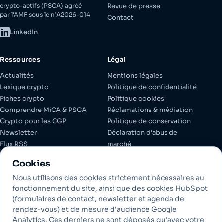
crypto-actifs (PSCA) agréé
Revue de presse
par l'AMF sous le n°A2026-014
Contact
LinkedIn
Ressources
Légal
Actualités
Mentions légales
Lexique crypto
Politique de confidentialité
Fiches crypto
Politique cookies
Comprendre MiCA & PSCA
Réclamations & médiation
Crypto pour les CGP
Politique de conservation
Newsletter
Déclaration d'abus de
Flux RSS
marché
Espace client
Documents réglementaires
Cookies
Gérer les cookies
Nous utilisons des cookies strictement nécessaires au
fonctionnement du site, ainsi que des cookies HubSpot
(formulaires de contact, newsletter et agenda de
Investir dans les crypto-actifs comporte des risques de liquidité,
rendez-vous) et de mesure d'audience Google
de volatilité et de perte partielle ou totale en capital. Les crypto-
Analytics. Ces derniers ne sont déposés qu'avec votre