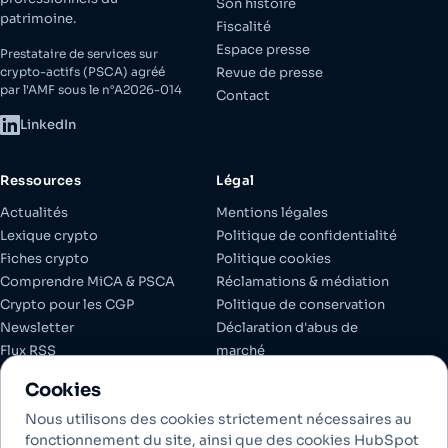
Son histoire
patrimoine.
Fiscalité
Espace presse
Prestataire de services sur
crypto-actifs (PSCA) agréé
Revue de presse
par l'AMF sous le n°A2026-014
Contact
LinkedIn
Ressources
Légal
Actualités
Mentions légales
Lexique crypto
Politique de confidentialité
Fiches crypto
Politique cookies
Comprendre MiCA & PSCA
Réclamations & médiation
Crypto pour les CGP
Politique de conservation
Newsletter
Déclaration d'abus de
Flux RSS
marché
Espace client
Documents réglementaires
Cookies
Gérer les cookies
Nous utilisons des cookies strictement nécessaires au
fonctionnement du site, ainsi que des cookies HubSpot