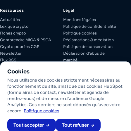
Ressources
Légal
Actualités
Mentions légales
Lexique crypto
Politique de confidentialité
Fiches crypto
Politique cookies
Comprendre MiCA & PSCA
Réclamations & médiation
Crypto pour les CGP
Politique de conservation
Newsletter
Déclaration d'abus de
Flux RSS
marché
Espace client
Documents réglementaires
Cookies
Gérer les cookies
Nous utilisons des cookies strictement nécessaires au
fonctionnement du site, ainsi que des cookies HubSpot
(formulaires de contact, newsletter et agenda de
Investir dans les crypto-actifs comporte des risques de liquidité,
rendez-vous) et de mesure d'audience Google
de volatilité et de perte partielle ou totale en capital. Les crypto-
Analytics. Ces derniers ne sont déposés qu'avec votre
actifs conservés ne bénéficient pas des garanties des dépôts
accord.
Politique cookies
bancaires. Les performances passées ne préjugent pas des
performances futures.
Tout accepter
Tout refuser
PSCA MiCA · AMF A2026-014