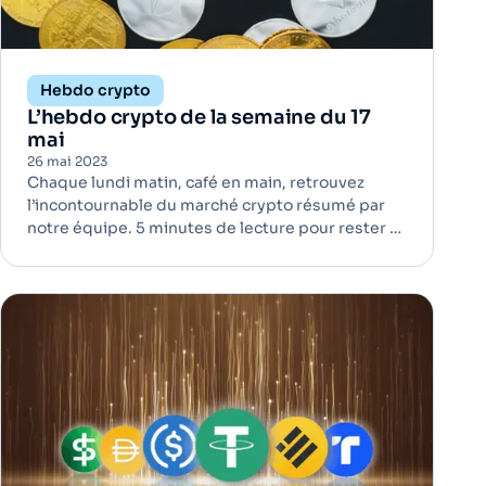
Hebdo crypto
L’hebdo crypto de la semaine du 17
mai
26 mai 2023
Chaque lundi matin, café en main, retrouvez
l’incontournable du marché crypto résumé par
notre équipe. 5 minutes de lecture pour rester à
jour ! Ledger annonce “Recover” et crée la
polémique| Infrastructure La dernière mise à jour
du fabricant de wallet physique a introduit le
système « Recover » qu