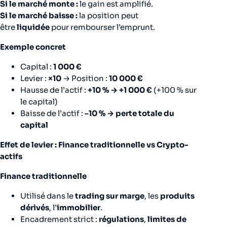
Si le marché monte :
le gain est amplifié.
Si le marché baisse :
la position peut
être
liquidée
pour rembourser l’emprunt.
Exemple concret
Capital :
1 000 €
Levier :
×10
→ Position :
10 000 €
Hausse de l’actif :
+10 % → +1 000 €
(+100 % sur
le capital)
Baisse de l’actif :
–10 % → perte totale du
capital
Effet de levier : Finance traditionnelle vs Crypto-
actifs
Finance traditionnelle
Utilisé dans le
trading sur marge
, les
produits
dérivés
, l’
immobilier
.
Encadrement strict :
régulations
,
limites de