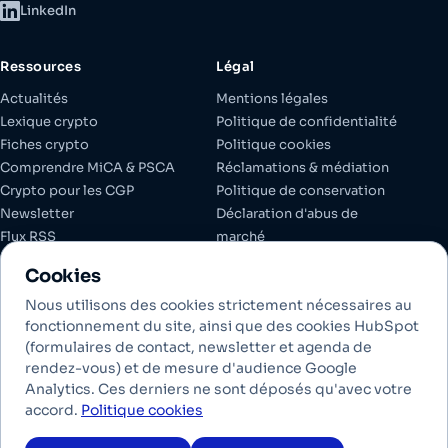
LinkedIn
Ressources
Légal
Actualités
Mentions légales
Lexique crypto
Politique de confidentialité
Fiches crypto
Politique cookies
Comprendre MiCA & PSCA
Réclamations & médiation
Crypto pour les CGP
Politique de conservation
Newsletter
Déclaration d'abus de
Flux RSS
marché
Espace client
Documents réglementaires
Cookies
Gérer les cookies
Nous utilisons des cookies strictement nécessaires au
fonctionnement du site, ainsi que des cookies HubSpot
(formulaires de contact, newsletter et agenda de
Investir dans les crypto-actifs comporte des risques de liquidité,
rendez-vous) et de mesure d'audience Google
de volatilité et de perte partielle ou totale en capital. Les crypto-
Analytics. Ces derniers ne sont déposés qu'avec votre
actifs conservés ne bénéficient pas des garanties des dépôts
accord.
Politique cookies
bancaires. Les performances passées ne préjugent pas des
performances futures.