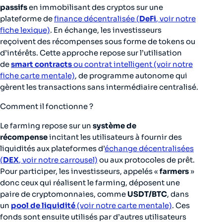
passifs
en immobilisant des cryptos sur une
plateforme de
finance décentralisée (
DeFi
, voir notre
fiche lexique)
. En échange, les investisseurs
reçoivent des récompenses sous forme de tokens ou
d’intérêts. Cette approche repose sur l’utilisation
de
smart contracts
ou contrat intelligent (voir notre
fiche carte mentale)
, de programme autonome qui
gèrent les transactions sans intermédiaire centralisé.
Comment il fonctionne ?
Le farming repose sur un
système de
récompense
incitant les utilisateurs à fournir des
liquidités aux plateformes d’
échange décentralisées
(
DEX
, voir notre carrousel)
ou aux protocoles de prêt.
Pour participer, les investisseurs, appelés «
farmers
»
donc ceux qui réalisent le farming, déposent une
paire de cryptomonnaies, comme
USDT/BTC
, dans
un
pool de liquidité
(voir notre carte mentale)
. Ces
fonds sont ensuite utilisés par d’autres utilisateurs