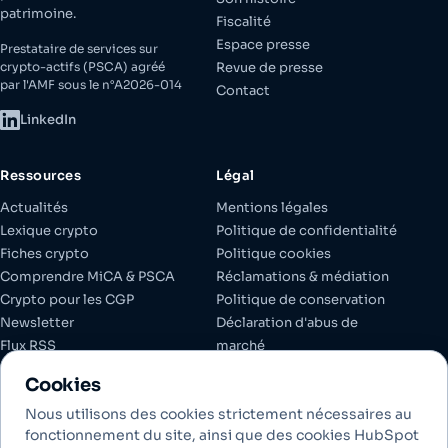
patrimoine.
Fiscalité
Espace presse
Prestataire de services sur
crypto-actifs (PSCA) agréé
Revue de presse
par l'AMF sous le n°A2026-014
Contact
LinkedIn
Ressources
Légal
Actualités
Mentions légales
Lexique crypto
Politique de confidentialité
Fiches crypto
Politique cookies
Comprendre MiCA & PSCA
Réclamations & médiation
Crypto pour les CGP
Politique de conservation
Newsletter
Déclaration d'abus de
Flux RSS
marché
Espace client
Documents réglementaires
Cookies
Gérer les cookies
Nous utilisons des cookies strictement nécessaires au
fonctionnement du site, ainsi que des cookies HubSpot