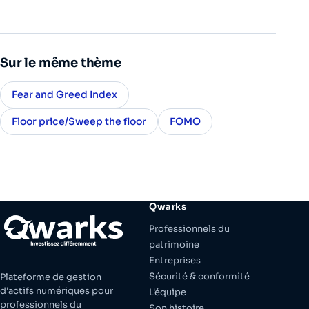
Sur le même thème
Fear and Greed Index
Floor price/Sweep the floor
FOMO
Qwarks
Professionnels du
patrimoine
Entreprises
Sécurité & conformité
Plateforme de gestion
d'actifs numériques pour
L'équipe
professionnels du
Son histoire