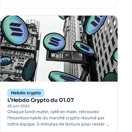
jour ! Metaplanet continue d'acquérir du Bitcoin
pour renforcer sa position stratégique | Bitcoin
Metaplanet, un géant japonais de
l'investissement coté en bours
Hebdo crypto
L’Hebdo Crypto du 01.07
28 juin 2024
Chaque lundi matin, café en main, retrouvez
l’incontournable du marché crypto résumé par
notre équipe. 5 minutes de lecture pour rester à
jour ! VanEck dépose une demande pour un ETF