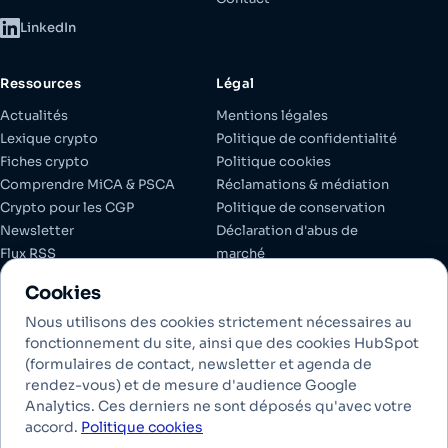
LinkedIn
Ressources
Légal
Actualités
Mentions légales
Lexique crypto
Politique de confidentialité
Fiches crypto
Politique cookies
Comprendre MiCA & PSCA
Réclamations & médiation
Crypto pour les CGP
Politique de conservation
Newsletter
Déclaration d'abus de
Flux RSS
marché
Espace client
Documents réglementaires
Cookies
Gérer les cookies
Nous utilisons des cookies strictement nécessaires au
fonctionnement du site, ainsi que des cookies HubSpot
(formulaires de contact, newsletter et agenda de
Investir dans les crypto-actifs comporte des risques de liquidité,
rendez-vous) et de mesure d'audience Google
de volatilité et de perte partielle ou totale en capital. Les crypto-
Analytics. Ces derniers ne sont déposés qu'avec votre
actifs conservés ne bénéficient pas des garanties des dépôts
accord.
Politique cookies
bancaires. Les performances passées ne préjugent pas des