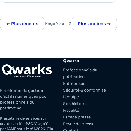
Solana Spot | Bitcoin VanEck a récemment
déposé une demande pour lancer un ETF Solana
Spot, marquant ainsi la…
← Plus récents
Page 7 sur 12
Plus anciens →
Qwarks
Professionnels du
patrimoine
Entreprises
Sécurité & conformité
Plateforme de gestion
d'actifs numériques pour
L'équipe
professionnels du
Son histoire
patrimoine.
Fiscalité
Espace presse
Prestataire de services sur
crypto-actifs (PSCA) agréé
Revue de presse
par l'AMF sous le n°A2026-014
Contact