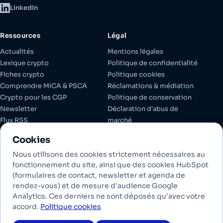
LinkedIn
Ressources
Légal
Actualités
Mentions légales
Lexique crypto
Politique de confidentialité
Fiches crypto
Politique cookies
Comprendre MiCA & PSCA
Réclamations & médiation
Crypto pour les CGP
Politique de conservation
Newsletter
Déclaration d'abus de
Flux RSS
marché
Espace client
Documents réglementaires
Cookies
Gérer les cookies
Nous utilisons des cookies strictement nécessaires au
fonctionnement du site, ainsi que des cookies HubSpot
(formulaires de contact, newsletter et agenda de
Investir dans les crypto-actifs comporte des risques de liquidité,
rendez-vous) et de mesure d'audience Google
de volatilité et de perte partielle ou totale en capital. Les crypto-
Analytics. Ces derniers ne sont déposés qu'avec votre
actifs conservés ne bénéficient pas des garanties des dépôts
accord.
Politique cookies
bancaires. Les performances passées ne préjugent pas des
performances futures.