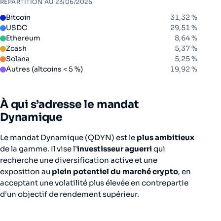
RÉPARTITION AU 23/06/2026
Bitcoin
31,32 %
USDC
29,51 %
Ethereum
8,64 %
Zcash
5,37 %
Solana
5,25 %
Autres (altcoins < 5 %)
19,92 %
À qui s’adresse le mandat
Dynamique
Le mandat Dynamique (QDYN) est le
plus ambitieux
de la gamme. Il vise l’
investisseur aguerri
qui
recherche une diversification active et une
exposition au
plein potentiel du marché crypto
, en
acceptant une volatilité plus élevée en contrepartie
d’un objectif de rendement supérieur.